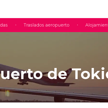
adas
Traslados aeropuerto
Alojamien
uerto de Toki
a