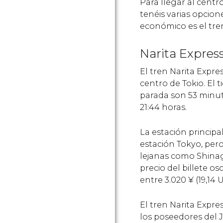
Para llegar al centr
tenéis varias opcio
económico es el tre
Narita Expres
El tren Narita Expre
centro de Tokio. El 
parada son 53 minuto
21:44 horas.
La estación principal
estación Tokyo, per
lejanas como Shinag
precio del billete o
entre 3.020
¥
(19,14
U
El tren Narita Expre
los poseedores del J