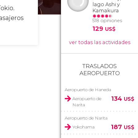
lago Ashi y
okio.
Kamakura
asajeros
518 opiniones
129
US$
ver todas las actividades
TRASLADOS
AEROPUERTO
Aeropuerto de Haneda
134
Aeropuerto de
US$
Narita
Aeropuerto de Narita
187
Yokohama
US$