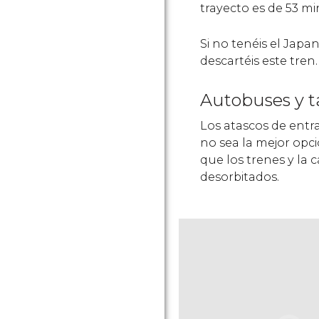
trayecto es de 53 mi
Si no tenéis el Japan
descartéis este tren.
Autobuses y t
Los atascos de entr
no sea la mejor opc
que los trenes y la c
desorbitados.