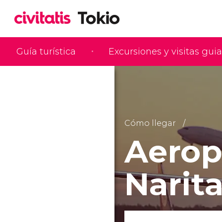
Guía turística
Excursiones y visitas gui
Cómo llegar
Aerop
Narit