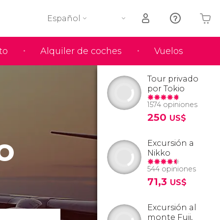
Español
to
Alquiler de coches
Vuelos
Tu carrito está vacío
Tour privado
por Tokio
1574 opiniones
250
US$
o
Excursión a
Nikko
544 opiniones
71,3
US$
Excursión al
monte Fuji,