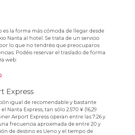
o es la forma más cómoda de llegar desde
o Narita al hotel. Se trata de un servicio
 por lo que no tendréis que preocuparos
encias. Podéis reservar el traslado de forma
ra web:
o
rt Express
ción igual de recomendable y bastante
l Narita Express, tan sólo 2.570
¥
(16,29
yliner Airport Express operan entre las 7:26 y
 una frecuencia aproximada de entre 20 y
ción de destino es Ueno y el tiempo de