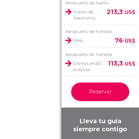
Aeropuerto de Narita
213,3
Puerto de
US$
Yokohama
Aeropuerto de Haneda
76
Tokio
US$
Aeropuerto de Haneda
113,3
DisneyLand/D
US$
isneySea
Reservar
Lleva tu guía
siempre contigo