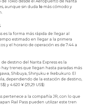
o de Tokio desde el Aeropuerto de Narita
nes, aunque sin duda
lo
más cómodo y
n.
s
ss es la forma más rápida de llegar al
tiempo estimado en llegar a la primera
s y el horario de operación es de 7:44 a
 de destino del Narita Express es la
o hay trenes que llegan hasta paradas más
awa, Shibuya, Shinjuku e Ikebukuro. El
scila, dependiendo de la estación de destino,
S$
) y 4.620
¥
(29,29
US$
)
ss pertenece a la compañía JR, con lo que
apan Rail Pass pueden utilizar este tren