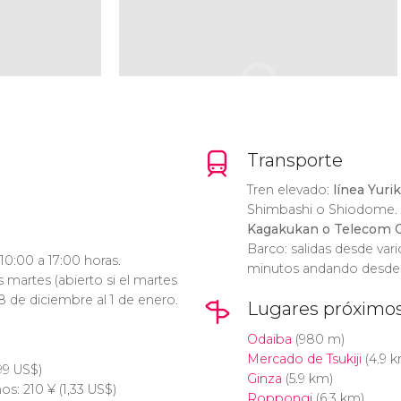
Transporte
Tren elevado:
línea Yur
Shimbashi o Shiodome.
Kagakukan o Telecom 
Barco: salidas desde var
10:00 a 17:00 horas.
minutos andando desde 
 martes (abierto si el martes
 28 de diciembre al 1 de enero.
Lugares próximo
Odaiba
(980 m)
Mercado de Tsukiji
(4.9 k
99
US$
)
Ginza
(5.9 km)
os: 210
¥
(1,33
US$
)
Roppongi
(6.3 km)