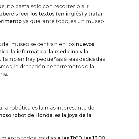
, no basta sólo con recorrerlo e ir
eberéis leer los textos (en inglés) y tratar
erimento
ya que, ante todo, es un museo
s del museo se centran en los
nuevos
ca, la informática, la medicina y la
. También hay pequeñas áreas dedicadas
mos, la detección de terremotos o la
na.
a la robótica es la más interesante del
moso robot de Honda, es la joya de la
imiento todos los días
a las 11:00, las 13:00,