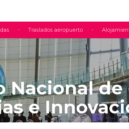
adas
Traslados aeropuerto
Alojamien
 Nacional de
ias e Innovac