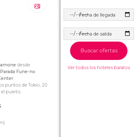
Fecha de llegada
Fecha de salida
Buscar ofertas
ikamone
desde
Ver todos los hoteles baratos
Parada Fune-no
Center
.
ios puntos de Tokio, 20
el puerto.
s
m)