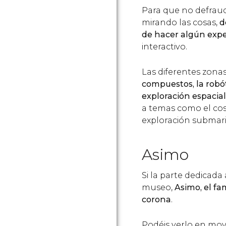
Para que no defraude
mirando las cosas,
d
de hacer algún exp
interactivo.
Las diferentes zona
compuestos, la robóti
exploración espacial
a temas como el cos
exploración submari
Asimo
Si la parte dedicada 
museo,
Asimo, el fa
corona
.
Podéis verlo en mov