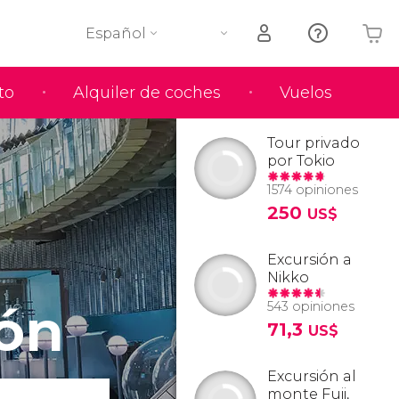
Español
to
Alquiler de coches
Vuelos
Tu carrito está vacío
Tour privado
por Tokio
1574 opiniones
250
US$
Excursión a
Nikko
ión
543 opiniones
71,3
US$
Excursión al
monte Fuji,