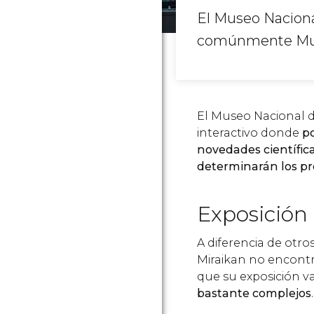
El Museo Naciona
comúnmente Muse
El Museo Nacional d
interactivo donde
p
novedades científic
determinarán los p
Exposición
A diferencia de otro
Miraikan no encontra
que su exposición v
bastante complejos
.