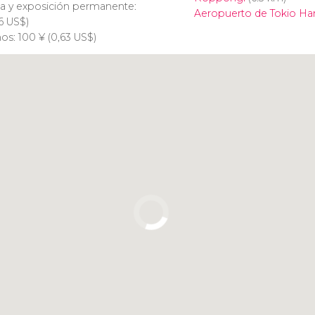
la y exposición permanente:
Aeropuerto de Tokio H
96
US$
)
ños: 100
¥
(0,63
US$
)
Pulsa para usar el mapa