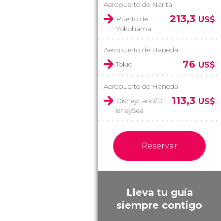
Aeropuerto de Narita
213,3
Puerto de
US$
Yokohama
Aeropuerto de Haneda
76
Tokio
US$
Aeropuerto de Haneda
113,3
DisneyLand/D
US$
isneySea
Reservar
Lleva tu guía
siempre contigo