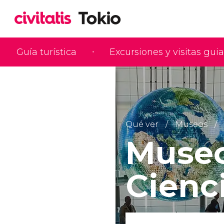
Guía turística
Excursiones y visitas gui
Qué ver
Museos
Museo
Cienc