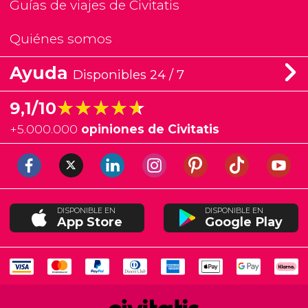
Guías de viajes de Civitatis
Quiénes somos
Ayuda
Disponibles 24 / 7
★★★★★
★★★★★
9,1/10
+
5.000.000
opiniones de Civitatis
DISPONIBLE EN
DISPONIBLE EN
App Store
Google Play