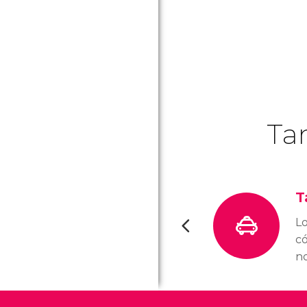
Ta
T
Lo
có
no
e
tr