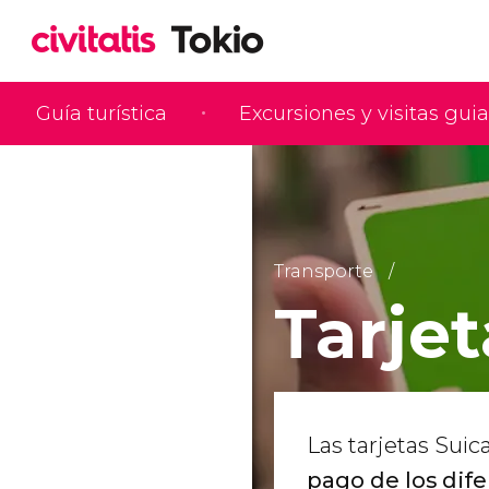
Guía turística
Excursiones y visitas gui
Transporte
Tarje
Las tarjetas Sui
pago de los dif