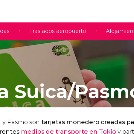
adas
Traslados aeropuerto
Alojamien
ta Suica/Pasm
ca y Pasmo son
tarjetas monedero creadas pa
erentes
medios de transporte en Tokio
y par