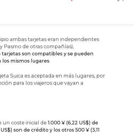
pio ambas tarjetas eran independientes
l y Pasmo de otras compañías),
tarjetas son compatibles y se pueden
en los mismos lugares
.
rjeta Suica es aceptada en más lugares, por
pción para los viajeros que vayan a
e un coste inicial de
1.000
¥
(6,22
US$
) de
1
US$
) son de crédito y los otros 500
¥
(3,11