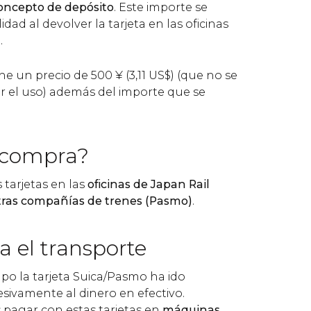
concepto de depósito
. Este importe se
dad al devolver la tarjeta en las oficinas
.
ene un precio de 500
¥
(3,11
US$
) (que no se
ar el uso) además del importe que se
 compra?
 tarjetas en las
oficinas de Japan Rail
 otras compañías de trenes (Pasmo)
.
a el transporte
po la tarjeta Suica/Pasmo ha ido
sivamente al dinero en efectivo.
pagar con estas tarjetas en
máquinas