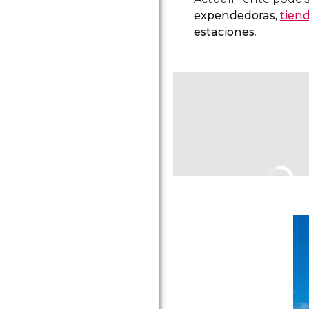
expendedoras,
tien
estaciones
.