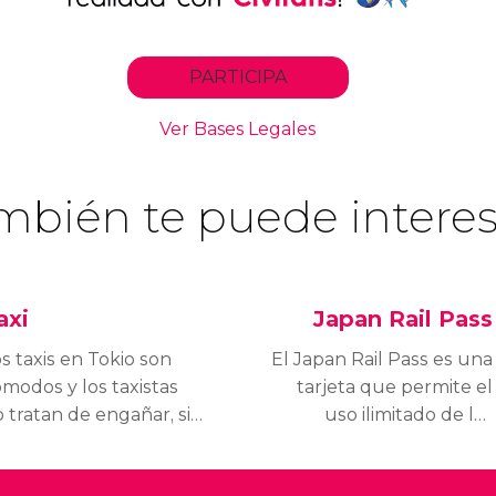
mbién te puede interes
axi
Japan Rail Pass
s taxis en Tokio son
El Japan Rail Pass es una
modos y los taxistas
tarjeta que permite el
 tratan de engañar, sin
uso ilimitado de las
mbargo, este medio de
líneas de tren JR a lo
ansporte tiene dos
largo y ancho de Japón.