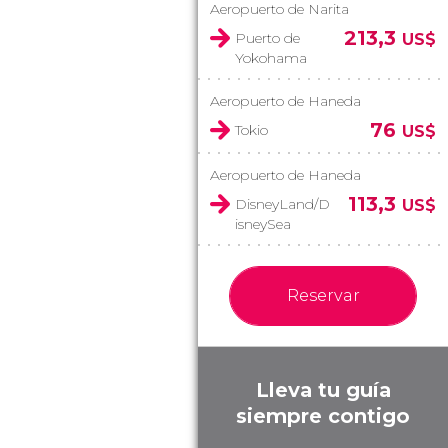
Aeropuerto de Narita
213,3
Puerto de
US$
Yokohama
Aeropuerto de Haneda
76
Tokio
US$
Aeropuerto de Haneda
113,3
DisneyLand/D
US$
isneySea
Reservar
Lleva tu guía
siempre contigo