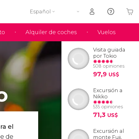
Español
to
Alquiler de coches
Vuelos
Tu carrito está vacío
Visita guiada
por Tokio
508 opiniones
97,9
US$
o
Excursión a
Nikko
535 opiniones
71,3
US$
ra el
Excursión al
te de
monte Fuji,