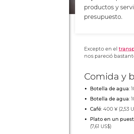
productos y servi
presupuesto.
Excepto en el
trans
nos pareció bastant
Comida y 
Botella de agua
: 
Botella de agua
: 
Café
: 400
¥
(2,53
U
Plato en un puest
(7,61
US$
)