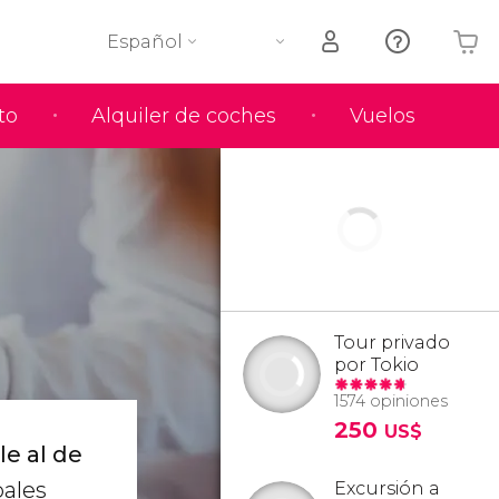
Español
to
Alquiler de coches
Vuelos
Tu carrito está vacío
Tour privado
por Tokio
1574 opiniones
250
US$
le al de
pales
Excursión a