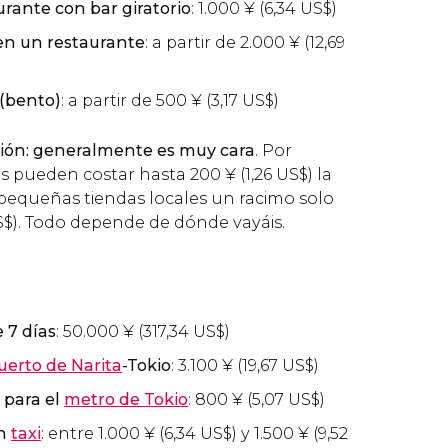
urante con bar giratorio
: 1.000
¥
(6,34
US$
)
en un restaurante
: a partir de 2.000
¥
(12,69
 (bento)
: a partir de 500
¥
(3,17
US$
)
pción: generalmente es muy cara
. Por
os pueden costar hasta 200
¥
(1,26
US$
) la
equeñas tiendas locales un racimo solo
S$
). Todo depende de dónde vayáis.
 7 días
: 50.000
¥
(317,34
US$
)
uerto de Narita
-Tokio
: 3.100
¥
(19,67
US$
)
 para el
metro de Tokio
: 800
¥
(5,07
US$
)
en
taxi
: entre 1.000
¥
(6,34
US$
) y 1.500
¥
(9,52