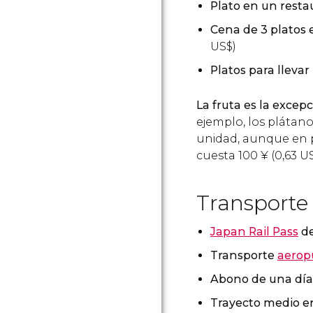
Plato en un resta
Cena de 3 platos 
US$
)
Platos para llevar
La fruta es la exce
ejemplo, los plátan
unidad, aunque en p
cuesta 100
¥
(0,63
U
Transporte
Japan Rail Pass
de
Transporte
aerop
Abono de una día
Trayecto medio 