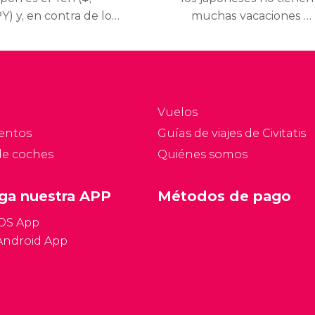
Y) y, en contra de lo
muchas vacaciones al
ue se pueda pensar,
año, lo cierto es que
enas se utilizan las
compensan teniendo
rjetas de crédito en el
más días festivos que los
ís.
ciudadanos de la
mayoría de países.
Vuelos
entos
Guías de viajes de Civitatis
de coches
Quiénes somos
ga nuestra APP
Métodos de pago
iOS App
Android App