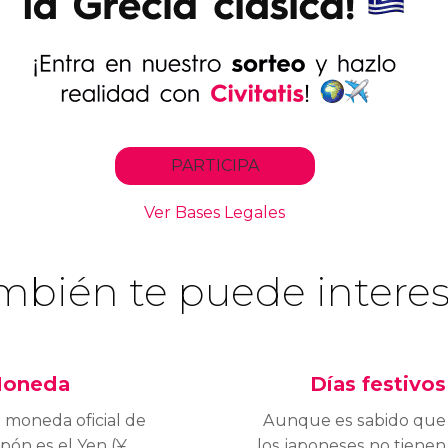
mbién te puede interes
oneda
Días festivos
 moneda oficial de
Aunque es sabido que
pón es el Yen (¥,
los japoneses no tienen