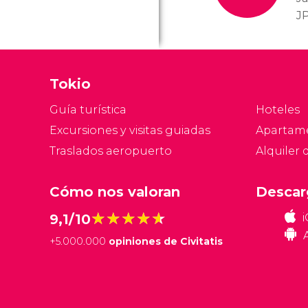
JP
q
ap
ta
Tokio
pa
Guía turística
Hoteles
Excursiones y visitas guiadas
Apartam
Traslados aeropuerto
Alquiler 
Cómo nos valoran
Descar
★★★★★
★★★★★
9,1/10
+
5.000.000
opiniones de Civitatis