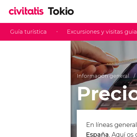
Guía turística
Excursiones y visitas gui
Información general
Preci
En líneas general
España
. Aquí os