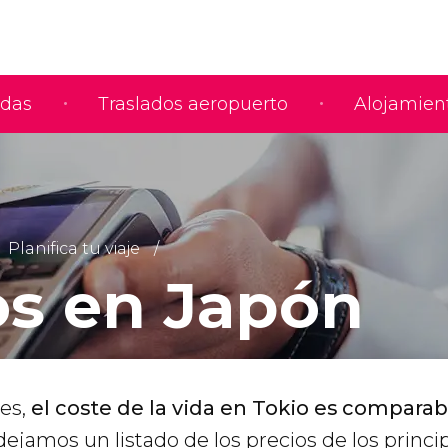
adas
Traslados aeropuerto
Alojamien
Planifica tu viaje
os en Japón
es,
el coste de la vida en Tokio es comparab
 dejamos un listado de los precios de los princi