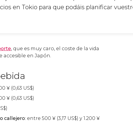
cios en Tokio para que podáis planificar vuest
porte
, que es muy caro, el coste de la vida
e accesible en Japón.
bebida
100
¥
(0,63
US$
)
100
¥
(0,63
US$
)
S$
)
o callejero
: entre 500
¥
(3,17
US$
) y 1.200
¥