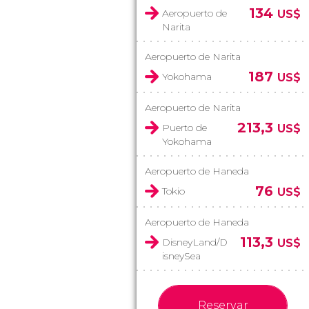
134
Aeropuerto de
US$
Narita
Aeropuerto de Narita
187
Yokohama
US$
Aeropuerto de Narita
213,3
Puerto de
US$
Yokohama
Aeropuerto de Haneda
76
Tokio
US$
Aeropuerto de Haneda
113,3
DisneyLand/D
US$
isneySea
Reservar